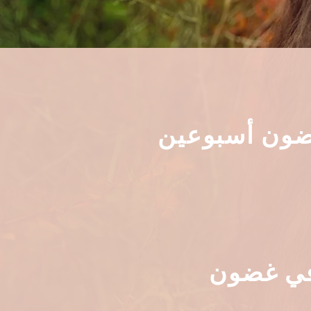
غضون أسبوعين
 في غضون